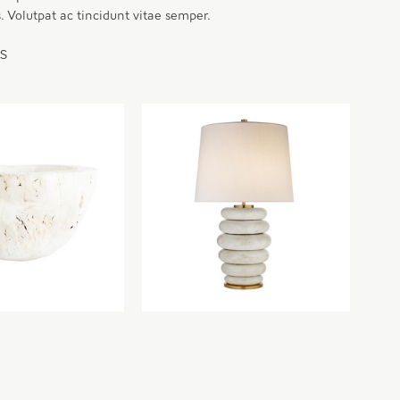
. Volutpat ac tincidunt vitae semper.
TS