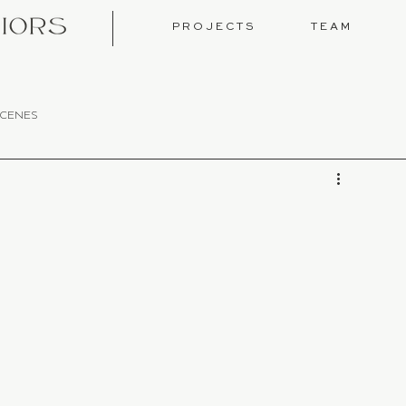
P R O J E C T S
T E A M
SCENES