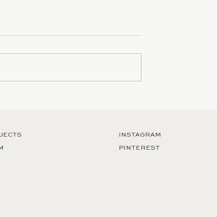
EVEAL POST
SAMPLE BLOG POST HER
JECTS
INSTAGRAM
M
PINTEREST