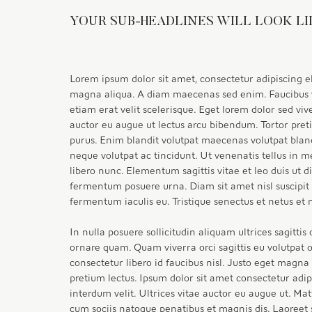
YOUR SUB-HEADLINES WILL LOOK LI
Lorem ipsum dolor sit amet, consectetur adipiscing el
magna aliqua. A diam maecenas sed enim. Faucibus vi
etiam erat velit scelerisque. Eget lorem dolor sed vi
auctor eu augue ut lectus arcu bibendum. Tortor preti
purus. Enim blandit volutpat maecenas volutpat bla
neque volutpat ac tincidunt. Ut venenatis tellus in m
libero nunc. Elementum sagittis vitae et leo duis ut 
fermentum posuere urna. Diam sit amet nisl suscipit 
fermentum iaculis eu. Tristique senectus et netus et
In nulla posuere sollicitudin aliquam ultrices sagitti
ornare quam. Quam viverra orci sagittis eu volutpat od
consectetur libero id faucibus nisl. Justo eget magn
pretium lectus. Ipsum dolor sit amet consectetur adipis
interdum velit. Ultrices vitae auctor eu augue ut. Mat
cum sociis natoque penatibus et magnis dis. Laoreet s