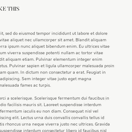
KE THIS
it, sed do eiusmod tempor incididunt ut labore et dolore 
tae aliquet nec ullamcorper sit amet. Blandit aliquam 
verra ipsum nunc aliquet bibendum enim. Eu ultrices vitae 
um viverra suspendisse potenti nullam ac tortor vitae 
ndit aliquam etiam. Pulvinar elementum integer enim 
etus. Pulvinar sapien et ligula ullamcorper malesuada proin 
diam quam. In dictum non consectetur a erat. Feugiat in 
adipiscing. Sem integer vitae justo eget magna 
 malesuada fames ac turpis.
s orci a scelerisque. Scelerisque fermentum dui faucibus in 
io facilisis mauris sit. Laoreet suspendisse interdum 
a fermentum iaculis eu non diam. Consequat nisl vel 
cing elit. Lectus urna duis convallis convallis tellus id 
tis rhoncus urna neque viverra justo nec ultrices. Gravida 
uspendisse interdum consectetur libero id faucibus nisl 